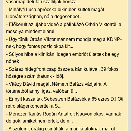
vasárnap délután szállítják Írorszá...
-
Mihályfi Luca aprócska bikiniben sütteti magát
Horvátországban, nála dögösebbet ...
-
Előkerült az újabb videó a pálinkázó Orbán Viktorról, a
mosolya mindent elárul
-
Úgy tűnik Orbán Viktor már nem mondja meg a KDNP-
nek, hogy fontos pozíciókba kit...
-
Súlyos hiba a klinikán: idegen embriót ültettek be egy
nőnek
-
Száraz hidegfront csap össze a kánikulával, 39 fokos
hőségre számíthatunk - Időj...
-
Vitézy Dávid reagált Németh Balázs vádjaira: A
történetből annyi igaz, valóban ü...
-
Ennyit kaszáltak Sebestyén Balázsék a 65 ezres DJ Oti
retró slágerkoncerttel a S...
-
Menczer Tamás Rogán Antalról: Nagyon okos, vannak
dolgok, amiket nem értek, de n...
-
A szüleink órákig csinálták, a mai fiataloknak már öt