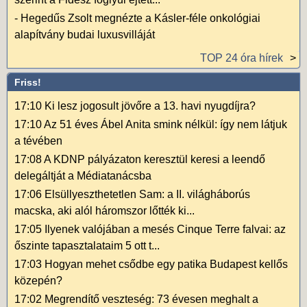
-
Hegedűs Zsolt megnézte a Kásler-féle onkológiai
alapítvány budai luxusvilláját
TOP 24 óra hírek
Friss!
17:10
Ki lesz jogosult jövőre a 13. havi nyugdíjra?
17:10
Az 51 éves Ábel Anita smink nélkül: így nem látjuk
a tévében
17:08
A KDNP pályázaton keresztül keresi a leendő
delegáltját a Médiatanácsba
17:06
Elsüllyeszthetetlen Sam: a II. világháborús
macska, aki alól háromszor lőtték ki...
17:05
Ilyenek valójában a mesés Cinque Terre falvai: az
őszinte tapasztalataim 5 ott t...
17:03
Hogyan mehet csődbe egy patika Budapest kellős
közepén?
17:02
Megrendítő veszteség: 73 évesen meghalt a