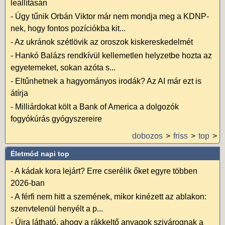
leállításán
-
Úgy tűnik Orbán Viktor már nem mondja meg a KDNP-
nek, hogy fontos pozíciókba kit...
-
Az ukránok szétlövik az oroszok kiskereskedelmét
-
Hankó Balázs rendkívül kellemetlen helyzetbe hozta az
egyetemeket, sokan azóta s...
-
Eltűnhetnek a hagyományos irodák? Az AI már ezt is
átírja
-
Milliárdokat költ a Bank of America a dolgozók
fogyókúrás gyógyszereire
dobozos
friss
top
Életmód napi top
-
A kádak kora lejárt? Erre cserélik őket egyre többen
2026-ban
-
A férfi nem hitt a szemének, mikor kinézett az ablakon:
szenvtelenül henyélt a p...
-
Újra látható, ahogy a rákkeltő anyagok szivárognak a