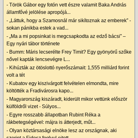
-
Török Gábor egy fotón vett észre valamit Baka András
államfővé jelölése apropójá...
-
„Láttuk, hogy a Szamosnál már sikítoznak az emberek” -
sokan pánikba estek a vad...
-
„Ma a mi popsinkat is megcsapkodta az edző bácsi” –
Egy nyári tábor története
-
Bumm: Máris lecserélte Frey Timit? Egy gyönyörű szőke
nővel kapták lencsevégre L...
-
Kihúzták az ötöslottó nyerőszámait: 1,555 milliárd forint
volt a tét
-
Kubatov egy kiszivárgott felvételen elmondta, mire
költötték a Fradivárosra kapo...
-
Magyarország kiszáradt, kiderült mikor vettünk először
külföldről vizet - Súlyos...
-
Egyre rosszabb állapotban Rubint Réka a
rákbetegségével: májra is átterjedt, műt...
-
Olyan köztársasági elnöke lesz az országnak, aki
szerint a Fidesz foglyul ejtett...