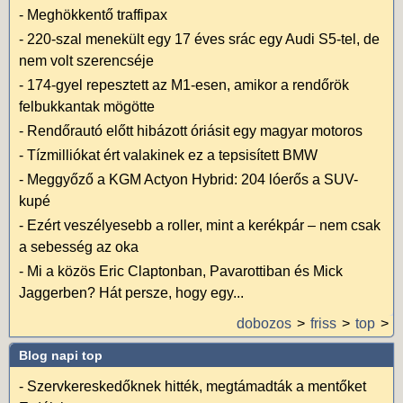
-
Meghökkentő traffipax
-
220-szal menekült egy 17 éves srác egy Audi S5-tel, de
nem volt szerencséje
-
174-gyel repesztett az M1-esen, amikor a rendőrök
felbukkantak mögötte
-
Rendőrautó előtt hibázott óriásit egy magyar motoros
-
Tízmilliókat ért valakinek ez a tepsisített BMW
-
Meggyőző a KGM Actyon Hybrid: 204 lóerős a SUV-
kupé
-
Ezért veszélyesebb a roller, mint a kerékpár – nem csak
a sebesség az oka
-
Mi a közös Eric Claptonban, Pavarottiban és Mick
Jaggerben? Hát persze, hogy egy...
dobozos
friss
top
Blog napi top
-
Szervkereskedőknek hitték, megtámadták a mentőket