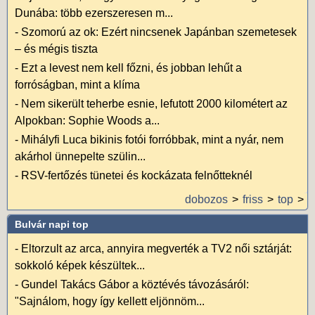
Dunába: több ezerszeresen m...
-
Szomorú az ok: Ezért nincsenek Japánban szemetesek
– és mégis tiszta
-
Ezt a levest nem kell főzni, és jobban lehűt a
forróságban, mint a klíma
-
Nem sikerült teherbe esnie, lefutott 2000 kilométert az
Alpokban: Sophie Woods a...
-
Mihályfi Luca bikinis fotói forróbbak, mint a nyár, nem
akárhol ünnepelte szülin...
-
RSV-fertőzés tünetei és kockázata felnőtteknél
dobozos
friss
top
Bulvár napi top
-
Eltorzult az arca, annyira megverték a TV2 női sztárját:
sokkoló képek készültek...
-
Gundel Takács Gábor a köztévés távozásáról:
"Sajnálom, hogy így kellett eljönnöm...