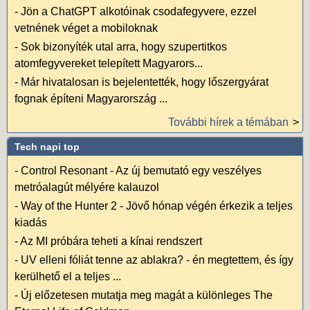
-
Jön a ChatGPT alkotóinak csodafegyvere, ezzel
vetnének véget a mobiloknak
-
Sok bizonyíték utal arra, hogy szupertitkos
atomfegyvereket telepített Magyarors...
-
Már hivatalosan is bejelentették, hogy lőszergyárat
fognak építeni Magyarország ...
További hírek a témában
Tech napi top
-
Control Resonant - Az új bemutató egy veszélyes
metróalagút mélyére kalauzol
-
Way of the Hunter 2 - Jövő hónap végén érkezik a teljes
kiadás
-
Az MI próbára teheti a kínai rendszert
-
UV elleni fóliát tenne az ablakra? - én megtettem, és így
kerülhető el a teljes ...
-
Új előzetesen mutatja meg magát a különleges The