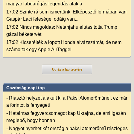
magyar labdarúgás legendás alakja
17:02
Szinte rá sem ismertünk. Elképesztő formában van
Gáspár Laci felesége, odáig van...
17:02
Nincs megoldás: Netanjahu elutasította Trump
gázai béketervét
17:02
Kicserélték a lopott Honda alvázszámát, de nem
számoltak egy Apple AirTaggel
Ugrás a lap tetejére
Gazdaság napi top
-
Riasztó helyzet alakult ki a Paksi Atomerőműnél, ez már
a forintot is fenyegeti
-
Hatalmas fegyvercsomagot kap Ukrajna, de ami igazán
meglepő, hogy honnan
-
Nagyot nyerhet két ország a paksi atomerőmű részleges