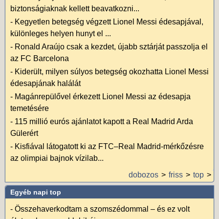
biztonságiaknak kellett beavatkozni...
-
Kegyetlen betegség végzett Lionel Messi édesapjával,
különleges helyen hunyt el ...
-
Ronald Araújo csak a kezdet, újabb sztárját passzolja el
az FC Barcelona
-
Kiderült, milyen súlyos betegség okozhatta Lionel Messi
édesapjának halálát
-
Magánrepülővel érkezett Lionel Messi az édesapja
temetésére
-
115 millió eurós ajánlatot kapott a Real Madrid Arda
Gülerért
-
Kisfiával látogatott ki az FTC–Real Madrid-mérkőzésre
az olimpiai bajnok vízilab...
dobozos
friss
top
Egyéb napi top
-
Összehaverkodtam a szomszédommal – és ez volt