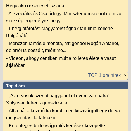
Hegylakó összeesett sztárját
-
A Szociális és Családügyi Minisztérium szerint nem volt
szükség engedélyre, hogy...
-
Energiatárolás: Magyarországnak tanulnia kellene
Bulgáriától
-
Menczer Tamás elmondta, mit gondol Rogán Antalról,
de arról is beszélt, miért me...
-
Videón, ahogy centiken múlt a rolleres élete a vasúti
átjáróban
TOP 1 óra hírek
Top 4 óra
-
„Az orvosok szerint nagyjából öt évem van hátra” -
Súlyosan félrediagnosztizáltá...
-
Áll a bál a közmédia körül, mert kiszivárgott egy durva
megszorítást tartalmazó ...
-
Különleges biztonsági intézkedések közepette