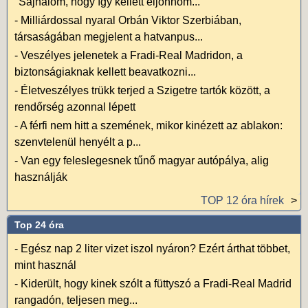
"Sajnálom, hogy így kellett eljönnöm...
-
Milliárdossal nyaral Orbán Viktor Szerbiában,
társaságában megjelent a hatvanpus...
-
Veszélyes jelenetek a Fradi-Real Madridon, a
biztonságiaknak kellett beavatkozni...
-
Életveszélyes trükk terjed a Szigetre tartók között, a
rendőrség azonnal lépett
-
A férfi nem hitt a szemének, mikor kinézett az ablakon:
szenvtelenül henyélt a p...
-
Van egy feleslegesnek tűnő magyar autópálya, alig
használják
TOP 12 óra hírek
Top 24 óra
-
Egész nap 2 liter vizet iszol nyáron? Ezért árthat többet,
mint használ
-
Kiderült, hogy kinek szólt a füttyszó a Fradi-Real Madrid
rangadón, teljesen meg...