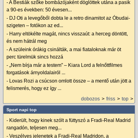
-
A Bestiák szőke bombázójaként döglöttek utána a pasik
a 90-es években: 50 évesen...
-
DJ Oti a levegőből dobta le a retro dinamitot az Óbudai-
szigeten – fotókon az ed...
-
Harry eltökélte magát, nincs visszaút: a herceg döntött,
és nem hátrál meg
-
A szüleink órákig csinálták, a mai fiataloknak már öt
perc türelmük sincs hozzá
-
„Nem bírja már a testem” – Kiara Lord a felnőttfilmes
forgatások árnyoldalairól ...
-
Lovas Rozi a csúcson omlott össze – a mentő után jött a
felismerés, hogy ez így ...
dobozos
friss
top
Sport napi top
-
Kiderült, hogy kinek szólt a füttyszó a Fradi-Real Madrid
rangadón, teljesen meg...
-
Veszélyes jelenetek a Fradi-Real Madridon, a