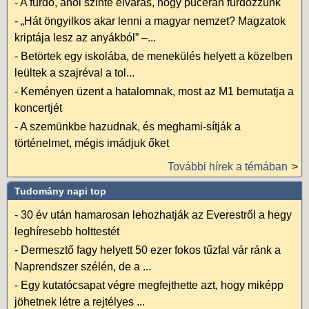
-
A fürdő, ahol szinte elvárás, hogy pucéran fürdőzzünk
-
„Hát öngyilkos akar lenni a magyar nemzet? Magzatok
kriptája lesz az anyákból” –...
-
Betörtek egy iskolába, de menekülés helyett a közelben
leültek a szajréval a tol...
-
Keményen üzent a hatalomnak, most az M1 bemutatja a
koncertjét
-
A szemünkbe hazudnak, és meghami-sítják a
történelmet, mégis imádjuk őket
További hírek a témában
Tudomány napi top
-
30 év után hamarosan lehozhatják az Everestről a hegy
leghíresebb holttestét
-
Dermesztő fagy helyett 50 ezer fokos tűzfal vár ránk a
Naprendszer szélén, de a ...
-
Egy kutatócsapat végre megfejthette azt, hogy miképp
jöhetnek létre a rejtélyes ...