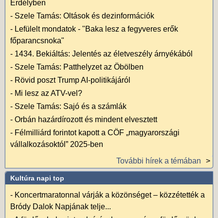
Erdélyben
-
Szele Tamás: Oltások és dezinformációk
-
Lefülelt mondatok - "Baka lesz a fegyveres erők
főparancsnoka"
-
1434. Bekiáltás: Jelentés az életveszély árnyékából
-
Szele Tamás: Patthelyzet az Öbölben
-
Rövid poszt Trump AI-politikájáról
-
Mi lesz az ATV-vel?
-
Szele Tamás: Sajó és a számlák
-
Orbán hazárdírozott és mindent elvesztett
-
Félmilliárd forintot kapott a CÖF „magyarországi
vállalkozásoktól” 2025-ben
További hírek a témában
Kultúra napi top
-
Koncertmaratonnal várják a közönséget – közzétették a
Bródy Dalok Napjának telje...