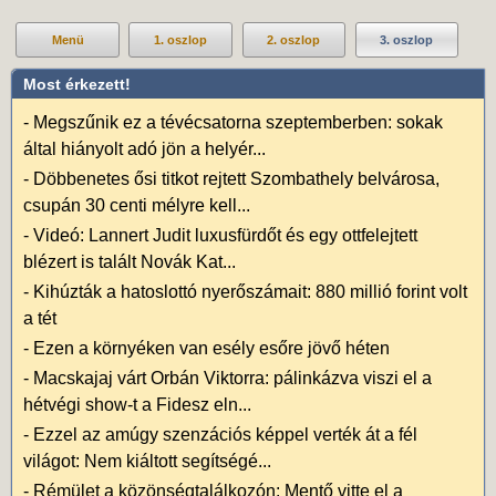
Menü
1. oszlop
2. oszlop
3. oszlop
Most érkezett!
-
Megszűnik ez a tévécsatorna szeptemberben: sokak
által hiányolt adó jön a helyér...
-
Döbbenetes ősi titkot rejtett Szombathely belvárosa,
csupán 30 centi mélyre kell...
-
Videó: Lannert Judit luxusfürdőt és egy ottfelejtett
blézert is talált Novák Kat...
-
Kihúzták a hatoslottó nyerőszámait: 880 millió forint volt
a tét
-
Ezen a környéken van esély esőre jövő héten
-
Macskajaj várt Orbán Viktorra: pálinkázva viszi el a
hétvégi show-t a Fidesz eln...
-
Ezzel az amúgy szenzációs képpel verték át a fél
világot: Nem kiáltott segítségé...
-
Rémület a közönségtalálkozón: Mentő vitte el a