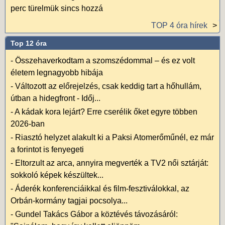
perc türelmük sincs hozzá
TOP 4 óra hírek
Top 12 óra
-
Összehaverkodtam a szomszédommal – és ez volt
életem legnagyobb hibája
-
Változott az előrejelzés, csak keddig tart a hőhullám,
útban a hidegfront - Időj...
-
A kádak kora lejárt? Erre cserélik őket egyre többen
2026-ban
-
Riasztó helyzet alakult ki a Paksi Atomerőműnél, ez már
a forintot is fenyegeti
-
Eltorzult az arca, annyira megverték a TV2 női sztárját:
sokkoló képek készültek...
-
Áderék konferenciáikkal és film-fesztiválokkal, az
Orbán-kormány tagjai pocsolya...
-
Gundel Takács Gábor a köztévés távozásáról: