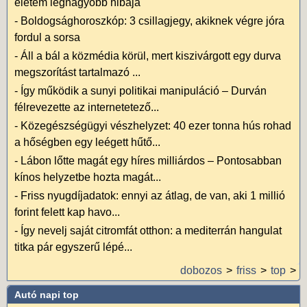
életem legnagyobb hibája
-
Boldogsághoroszkóp: 3 csillagjegy, akiknek végre jóra
fordul a sorsa
-
Áll a bál a közmédia körül, mert kiszivárgott egy durva
megszorítást tartalmazó ...
-
Így működik a sunyi politikai manipuláció – Durván
félrevezette az internetetező...
-
Közegészségügyi vészhelyzet: 40 ezer tonna hús rohad
a hőségben egy leégett hűtő...
-
Lábon lőtte magát egy híres milliárdos – Pontosabban
kínos helyzetbe hozta magát...
-
Friss nyugdíjadatok: ennyi az átlag, de van, aki 1 millió
forint felett kap havo...
-
Így nevelj saját citromfát otthon: a mediterrán hangulat
titka pár egyszerű lépé...
dobozos
friss
top
Autó napi top